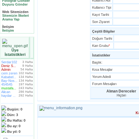
Kullanıcı Adı
Fotoğraf Gönder
Duyuru Gönder
Kullanıcı Tipi
Web Sitemizden
Kayıt Tarihi
Sitemizin İlkeleri
Arama Yap
Son Ziyaret
İletişim
İletişim
Çeşitli Bilgiler
Doğum Tarihi
Kan Grubu
*
Üye
İstatistikleri
İstatistikler
Serdar102
3 Hafta
Başlık:
Deniz S...
9 Hafta
Admin
54 Hafta
Kısa Mesajlar
cem zeren
102 Hafta
Yorum Adedi
Kababel...
134 Hafta
Bay-Nos...
134 Hafta
Forum Mesajları
454545
197 Hafta
mustafa...
243 Hafta
Alınan Dereceler
Alican
286 Hafta
Hiçbiri
haydar ...
292 Hafta
Bugün:
0
K
Dün:
3
Bu Hafta:
0
Bu ay:
0
Bu yıl:
0