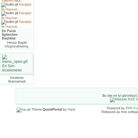
Yıldırım Hika...
Karagöz
İle Hacivat:...
Karagöz
İle Hacivat:...
Karagöz
İle Hacivat:...
En Fazla
İlgilenilen
Başlıklar
Henüz Başlık
Oluşturulmamış.
En Son
İncelemeler
İnceleme
Bulunamadı
Bu site en iyi görüntüyü
Powered by
PHP-Fu
Theme
QuickPortal
by
Harly
Released as free softwa