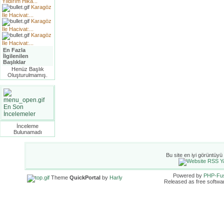
Yıldırım Hika...
Karagöz
İle Hacivat:...
Karagöz
İle Hacivat:...
Karagöz
İle Hacivat:...
En Fazla
İlgilenilen
Başlıklar
Henüz Başlık
Oluşturulmamış.
En Son
İncelemeler
İnceleme
Bulunamadı
Bu site en iyi görüntüyü
Powered by
PHP-Fu
Theme
QuickPortal
by
Harly
Released as free softwa