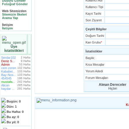
Kullanıcı Adı
Duyuru Gönder
Fotoğraf Gönder
Kullanıcı Tipi
Web Sitemizden
Kayıt Tarihi
Sitemizin İlkeleri
Arama Yap
Son Ziyaret
İletişim
İletişim
Çeşitli Bilgiler
Doğum Tarihi
Kan Grubu
*
Üye
İstatistikleri
İstatistikler
Serdar102
2 Hafta
Başlık:
Deniz S...
9 Hafta
Admin
53 Hafta
Kısa Mesajlar
cem zeren
102 Hafta
Yorum Adedi
Kababel...
133 Hafta
Bay-Nos...
133 Hafta
Forum Mesajları
454545
196 Hafta
mustafa...
242 Hafta
Alınan Dereceler
Alican
285 Hafta
Hiçbiri
haydar ...
291 Hafta
Bugün:
0
K
Dün:
1
Bu Hafta:
0
Bu ay:
0
Bu yıl:
0