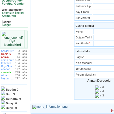
Kullanıcı Adı
Duyuru Gönder
Fotoğraf Gönder
Kullanıcı Tipi
Web Sitemizden
Kayıt Tarihi
Sitemizin İlkeleri
Arama Yap
Son Ziyaret
İletişim
İletişim
Çeşitli Bilgiler
Konum
Doğum Tarihi
Üye
Kan Grubu
*
İstatistikleri
Serdar102
3 Hafta
İstatistikler
Deniz S...
9 Hafta
Admin
54 Hafta
Başlık:
cem zeren
102 Hafta
Kısa Mesajlar
Kababel...
134 Hafta
Bay-Nos...
134 Hafta
Yorum Adedi
454545
197 Hafta
mustafa...
243 Hafta
Forum Mesajları
Alican
286 Hafta
haydar ...
292 Hafta
Alınan Dereceler
x 6
Bugün:
0
x 4
Dün:
3
x 3
Bu Hafta:
0
Bu ay:
0
Bu yıl:
0
K