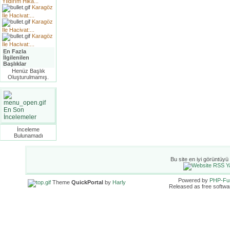
Yıldırım Hika...
Karagöz
İle Hacivat:...
Karagöz
İle Hacivat:...
Karagöz
İle Hacivat:...
En Fazla
İlgilenilen
Başlıklar
Henüz Başlık
Oluşturulmamış.
En Son
İncelemeler
İnceleme
Bulunamadı
Bu site en iyi görüntüyü
Powered by
PHP-Fu
Theme
QuickPortal
by
Harly
Released as free softwa