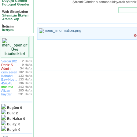
Duyuru Gönder
Şifremi Gönder butonuna tıklayarak şifreniz 
Fotoğraf Gönder
Web Sitemizden
Sitemizin İlkeleri
Arama Yap
İletişim
İletişim
K
Üye
İstatistikleri
Serdar102
2 Hafta
Deniz S...
9 Hafta
Admin
54 Hafta
cem zeren
102 Hafta
Kababel...
133 Hafta
Bay-Nos...
133 Hafta
454545
196 Hafta
mustafa...
243 Hafta
Alican
285 Hafta
haydar ...
291 Hafta
Bugün:
0
Dün:
2
Bu Hafta:
0
Bu ay:
0
Bu yıl:
0