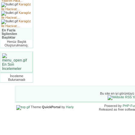
Yıldırım Hika...
Karagöz
İle Hacivat:...
Karagöz
İle Hacivat:...
Karagöz
İle Hacivat:...
En Fazla
İlgilenilen
Başlıklar
Henüz Başlık
Oluşturulmamış.
En Son
İncelemeler
İnceleme
Bulunamadı
Bu site en iyi görüntüyü
Powered by
PHP-Fu
Theme
QuickPortal
by
Harly
Released as free softwa