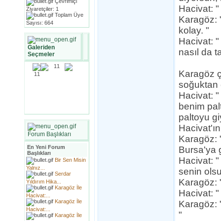
Çevrimiçi
Hacivat: 
Ziyaretçiler: 1
Toplam Üye
Karagöz: 
Sayısı: 664
kolay. "
Hacivat: 
Galeriden
nasıl da ta
Seçmeler
Karagöz çe
soğuktan d
Hacivat: 
benim pal
paltoyu gi
Hacivat'ın
Forum Başlıkları
Karagöz: 
En Yeni Forum
Bursa'ya 
Başlıkları
Hacivat: "
Bir Sen Misin
Yalnız...
senin ols
Serdar
Karagöz: 
Yıldırım Hika...
Karagöz İle
Hacivat: 
Hacivat:...
Karagöz İle
Karagöz: "
Hacivat:...
"
Karagöz İle