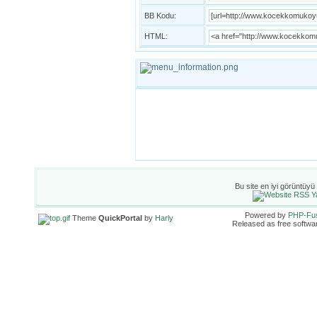
BB Kodu:
HTML:
Bu site en iyi görüntüyü
Powered by
PHP-Fu
Theme
QuickPortal
by
Harly
Released as free softwa