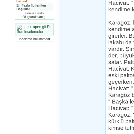
Hacivat:...
Hacivat: 
En Fazla İlgilenilen
kendime k
Başlıklar
Henüz Başlık
Oluşturulmamış.
Karagöz, 
En
kendime a
Son İncelemeler
girerler. 
İnceleme Bulunamadı
lakabı da 
vardır. Şi
der, büyük
satar. Pal
Hacivat, K
eski palto
geçerken, 
Hacivat: "
Karagöz ba
" Başka l
Hacivat: "
Karagöz: 
kürklü pa
kimse tut