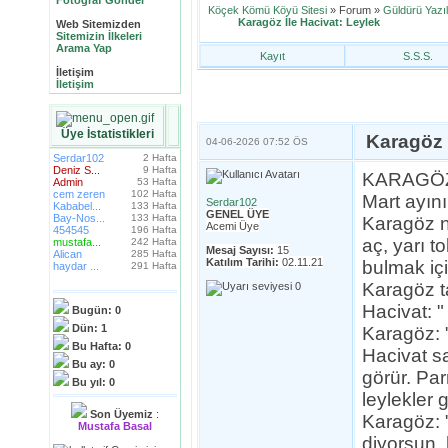
Fotoğraf Gönder
Köçek Kömü Köyü Sitesi
» Forum »
Güldürü Yazıl
Karagöz İle Hacivat: Leylek
Web Sitemizden
Sitemizin İlkeleri
Arama Yap
Kayıt
S.S.S.
İletişim
İletişim
Üye İstatistikleri
Karagöz 
04-06-2026
07:52 ÖS
Serdar102
2 Hafta
Deniz S...
9 Hafta
KARAGÖZ
Admin
53 Hafta
cem zeren
102 Hafta
Mart ayını
Serdar102
Kababel...
133 Hafta
GENEL ÜYE
Bay-Nos...
133 Hafta
Karagöz ni
Acemi Üye
454545
196 Hafta
aç, yarı t
mustafa...
242 Hafta
Mesaj Sayısı:
15
Alican
285 Hafta
Katılım Tarihi:
02.11.21
bulmak içi
haydar ...
291 Hafta
Karagöz t
Hacivat: 
Bugün:
0
Dün:
1
Karagöz: "
Bu Hafta:
0
Hacivat sa
Bu ay:
0
görür. Pa
Bu yıl:
0
leylekler g
Son Üyemiz
:
Karagöz: 
Mustafa Basal
diyorsun, 