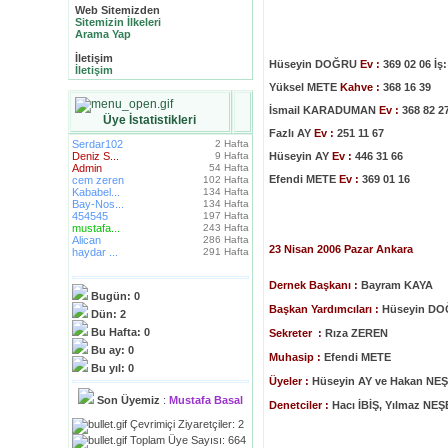
Web Sitemizden
Sitemizin İlkeleri
Arama Yap
İletişim
Hüseyin DOĞRU
Ev :
369 02 06 İş:
İletişim
Yüksel METE
Kahve :
368 16 39
İsmail KARADUMAN
Ev :
368 82 2
Üye İstatistikleri
Fazlı AY
Ev :
251 11 67
Serdar102
2 Hafta
Deniz S...
9 Hafta
Hüseyin AY
Ev :
446 31 66
Admin
54 Hafta
Efendi METE
Ev :
369 01 16
cem zeren
102 Hafta
Kababel...
134 Hafta
Bay-Nos...
134 Hafta
454545
197 Hafta
mustafa...
243 Hafta
Alican
286 Hafta
23 Nisan 2006 Pazar Ankara
haydar ...
291 Hafta
Dernek Başkanı :
Bayram KAYA
Bugün:
0
Başkan Yardımcıları :
Hüseyin DO
Dün:
2
Bu Hafta:
0
Sekreter :
Rıza ZEREN
Bu ay:
0
Muhasip :
Efendi METE
Bu yıl:
0
Üyeler :
Hüseyin AY ve Hakan NEŞ
Son Üyemiz
:
Mustafa Basal
Denetciler :
Hacı İBİŞ, Yılmaz NEŞ
Çevrimiçi Ziyaretçiler: 2
Toplam Üye Sayısı: 664