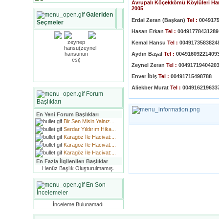
Avrupalı Köçekkömü Köylüleri 
2005
Galeriden
Erdal Zeran (Başkan)
Tel :
0049175
Seçmeler
Hasan Erkan
Tel :
00491778431289
Kemal Hansu
Tel :
0049173583824
Aydın Başal
Tel :
00491609221409
Zeynel Zeran
Tel :
0049171940420
Enver İbiş
Tel :
00491715498788
Aliekber Murat
Tel :
004916219633
Forum
Başlıkları
En Yeni Forum Başlıkları
Bir Sen Misin Yalnız...
Serdar Yıldırım Hika...
Karagöz İle Hacivat:...
Karagöz İle Hacivat:...
Karagöz İle Hacivat:...
En Fazla İlgilenilen Başlıklar
Henüz Başlık Oluşturulmamış.
En Son
İncelemeler
İnceleme Bulunamadı