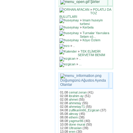
Şiirler
»
POLATLI DA
TOZ
BULUTLARI
»
Imam huseyin
turbesi
»
Kerbela
»
Turnalar Yavrulara
Selam sö...
»
Köye Özlem
»
..
»
TEK ELİMDİR
SERVETİM BENİM
»
..
»
...
Doğumgünü Ağustos Ayında
Olanlar
01.08
cemal zeran
(41)
02.08
ibrahim ay
(51)
02.08
ahmet
(55)
02.08
ahmetay
(55)
02.08
ahmetay71
(55)
04.08
zulfikarim66_Ezgican
(37)
05.08
alevay
(45)
08.08
ethem
(38)
08.08
yagmur86
(40)
10.08
done murat
(50)
12.08
Ultraslan
(39)
13.08
eren
(30)