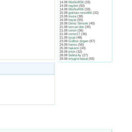
14.08
06oNuR06
(33)
14.08
naybet
(50)
14.08
06oNuR66
(33)
15.08
gokhan-neseli66
(32)
15.08
musa
(38)
16.08
hayat
(55)
18.08
Deniz Simsek
(40)
21.08
sercan ibis
(35)
21.08
ceren
(36)
21.08
ceren17
(36)
21.08
eyup
(48)
23.08
Gullnur dogan
(67)
24.08
hansu
(56)
25.08
hakann
(43)
28.08
erkin
(32)
28.08
Selina Ay
(27)
29.08
ertugrul basal
(55)