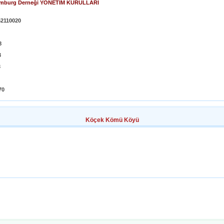
Hamburg Derneği YÖNETİM KURULLARI
2110020
8
3
3
70
Köçek Kömü Köyü