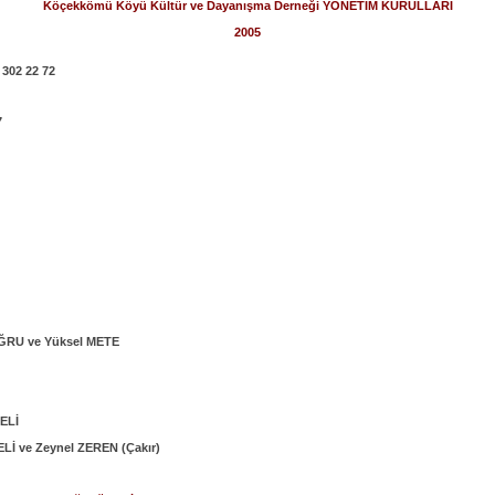
Köçekkömü Köyü Kültür ve Dayanışma Derneği YÖNETİM KURULLARI
2005
 302 22 72
7
ĞRU ve Yüksel METE
ELİ
ELİ ve Zeynel ZEREN (Çakır)