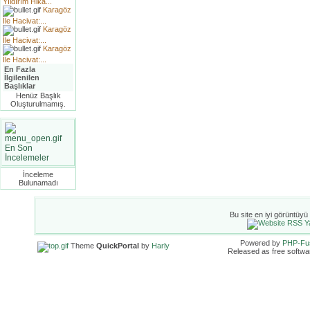
Yıldırım Hika...
Karagöz
İle Hacivat:...
Karagöz
İle Hacivat:...
Karagöz
İle Hacivat:...
En Fazla
İlgilenilen
Başlıklar
Henüz Başlık
Oluşturulmamış.
En Son
İncelemeler
İnceleme
Bulunamadı
Bu site en iyi görüntüyü
Powered by
PHP-Fu
Theme
QuickPortal
by
Harly
Released as free softwa