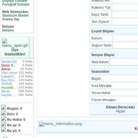
Kullanıcı Adı
Duyuru Gönder
Fotoğraf Gönder
Kullanıcı Tipi
Web Sitemizden
Kayıt Tarihi
Sitemizin İlkeleri
Arama Yap
Son Ziyaret
İletişim
İletişim
Çeşitli Bilgiler
Konum
Doğum Tarihi
Üye
İstatistikleri
İletişim Bilgisi
Serdar102
2 Hafta
Web Adresi
Deniz S...
9 Hafta
Admin
54 Hafta
İstatistikler
cem zeren
102 Hafta
Kababel...
133 Hafta
Başlık:
Bay-Nos...
133 Hafta
454545
196 Hafta
Kısa Mesajlar
mustafa...
243 Hafta
Alican
285 Hafta
Yorum Adedi
haydar ...
291 Hafta
Forum Mesajları
Alınan Dereceler
Bugün:
0
Hiçbiri
Dün:
2
Bu Hafta:
0
Bu ay:
0
K
Bu yıl:
0