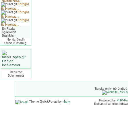
Yıldırım Hika...
Karagöz
İle Hacivat:...
Karagöz
İle Hacivat:...
Karagöz
İle Hacivat:...
En Fazla
İlgilenilen
Başlıklar
Henüz Başlık
Oluşturulmamış.
En Son
İncelemeler
İnceleme
Bulunamadı
Bu site en iyi görüntüyü
Powered by
PHP-Fu
Theme
QuickPortal
by
Harly
Released as free softwa