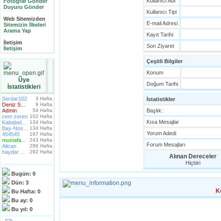
Kullanıcı Adı
Fotoğraf Gönder
Duyuru Gönder
Kullanıcı Tipi
Web Sitemizden
E-mail Adresi
Sitemizin İlkeleri
Arama Yap
Kayıt Tarihi
İletişim
Son Ziyaret
İletişim
Çeşitli Bilgiler
Konum
Üye
Doğum Tarihi
İstatistikleri
Serdar102
3 Hafta
İstatistikler
Deniz S...
9 Hafta
Admin
54 Hafta
Başlık:
cem zeren
102 Hafta
Kısa Mesajlar
Kababel...
134 Hafta
Bay-Nos...
134 Hafta
Yorum Adedi
454545
197 Hafta
mustafa...
243 Hafta
Forum Mesajları
Alican
286 Hafta
haydar ...
292 Hafta
Alınan Dereceler
Hiçbiri
Bugün:
0
Dün:
3
K
Bu Hafta:
0
Bu ay:
0
Bu yıl:
0