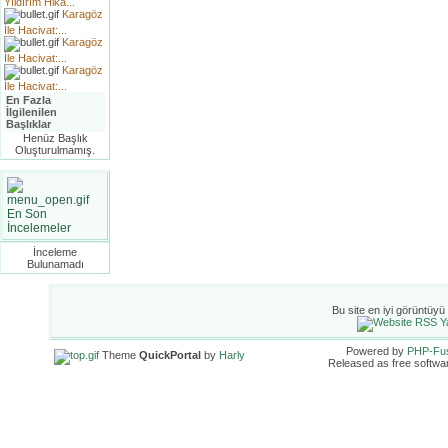
Yıldırım Hika...
Karagöz
İle Hacivat:...
Karagöz
İle Hacivat:...
Karagöz
İle Hacivat:...
En Fazla
İlgilenilen
Başlıklar
Henüz Başlık
Oluşturulmamış.
En Son
İncelemeler
İnceleme
Bulunamadı
Bu site en iyi görüntüyü
Powered by
PHP-Fu
Theme
QuickPortal
by
Harly
Released as free softwa