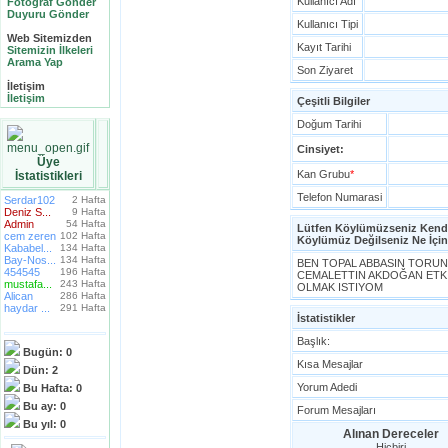
Kullanıcı Adı
Fotoğraf Gönder
Duyuru Gönder
Kullanıcı Tipi
Web Sitemizden
Kayıt Tarihi
Sitemizin İlkeleri
Arama Yap
Son Ziyaret
İletişim
İletişim
Çeşitli Bilgiler
Doğum Tarihi
Cinsiyet:
Üye
Kan Grubu
*
İstatistikleri
Telefon Numarasi
Serdar102
2 Hafta
Deniz S...
9 Hafta
Admin
54 Hafta
Lütfen Köylümüzseniz Kendin
cem zeren
102 Hafta
Köylümüz Değilseniz Ne İçin
Kababel...
134 Hafta
Bay-Nos...
134 Hafta
BEN TOPAL ABBASIN TORUN
454545
196 Hafta
CEMALETTIN AKDOĞAN ETKİ
mustafa...
243 Hafta
OLMAK ISTIYOM
Alican
286 Hafta
haydar ...
291 Hafta
İstatistikler
Başlık:
Bugün:
0
Kısa Mesajlar
Dün:
2
Yorum Adedi
Bu Hafta:
0
Bu ay:
0
Forum Mesajları
Bu yıl:
0
Alınan Dereceler
Hiçbiri