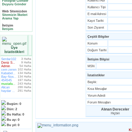
Kullanıcı Adı
Fotoğraf Gönder
Duyuru Gönder
Kullanıcı Tipi
Web Sitemizden
E-mail Adresi
Sitemizin İlkeleri
Arama Yap
Kayıt Tarihi
İletişim
Son Ziyaret
İletişim
Çeşitli Bilgiler
Konum
Üye
Doğum Tarihi
İstatistikleri
Serdar102
3 Hafta
İletişim Bilgisi
Deniz S...
9 Hafta
Admin
54 Hafta
MSN
cem zeren
102 Hafta
Kababel...
134 Hafta
İstatistikler
Bay-Nos...
134 Hafta
454545
197 Hafta
Başlık:
mustafa...
243 Hafta
Alican
286 Hafta
Kısa Mesajlar
haydar ...
291 Hafta
Yorum Adedi
Forum Mesajları
Bugün:
0
Dün:
2
Alınan Dereceler
Hiçbiri
Bu Hafta:
0
Bu ay:
0
Bu yıl:
0
K