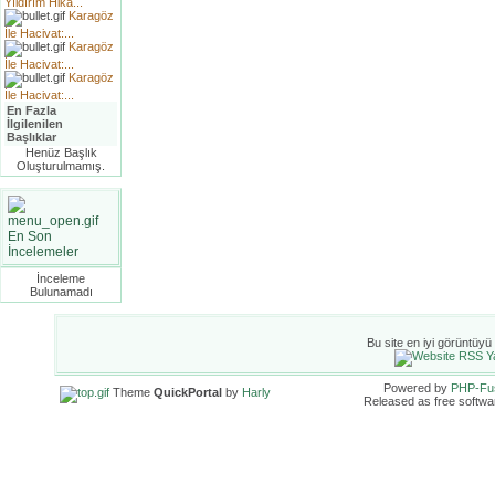
Yıldırım Hika...
Karagöz
İle Hacivat:...
Karagöz
İle Hacivat:...
Karagöz
İle Hacivat:...
En Fazla
İlgilenilen
Başlıklar
Henüz Başlık
Oluşturulmamış.
En Son
İncelemeler
İnceleme
Bulunamadı
Bu site en iyi görüntüyü
Powered by
PHP-Fu
Theme
QuickPortal
by
Harly
Released as free softwa