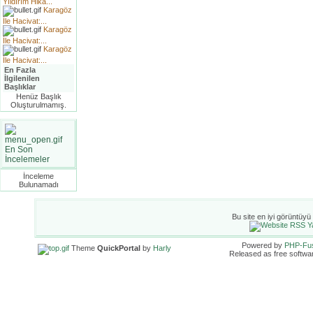
Yıldırım Hika...
Karagöz
İle Hacivat:...
Karagöz
İle Hacivat:...
Karagöz
İle Hacivat:...
En Fazla
İlgilenilen
Başlıklar
Henüz Başlık
Oluşturulmamış.
En Son
İncelemeler
İnceleme
Bulunamadı
Bu site en iyi görüntüyü
Powered by
PHP-Fu
Theme
QuickPortal
by
Harly
Released as free softwa