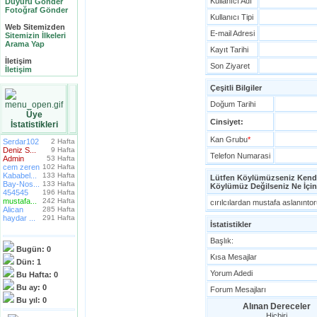
Kullanıcı Adı
Duyuru Gönder
Fotoğraf Gönder
Kullanıcı Tipi
Web Sitemizden
E-mail Adresi
Sitemizin İlkeleri
Arama Yap
Kayıt Tarihi
İletişim
Son Ziyaret
İletişim
Çeşitli Bilgiler
Doğum Tarihi
Üye
Cinsiyet:
İstatistikleri
Kan Grubu
*
Serdar102
2 Hafta
Deniz S...
9 Hafta
Telefon Numarasi
Admin
53 Hafta
cem zeren
102 Hafta
Kababel...
133 Hafta
Lütfen Köylümüzseniz Kendin
Bay-Nos...
133 Hafta
Köylümüz Değilseniz Ne İçin
454545
196 Hafta
mustafa...
242 Hafta
cırılcılardan mustafa aslanınto
Alican
285 Hafta
haydar ...
291 Hafta
İstatistikler
Başlık:
Bugün:
0
Kısa Mesajlar
Dün:
1
Yorum Adedi
Bu Hafta:
0
Bu ay:
0
Forum Mesajları
Bu yıl:
0
Alınan Dereceler
Hiçbiri