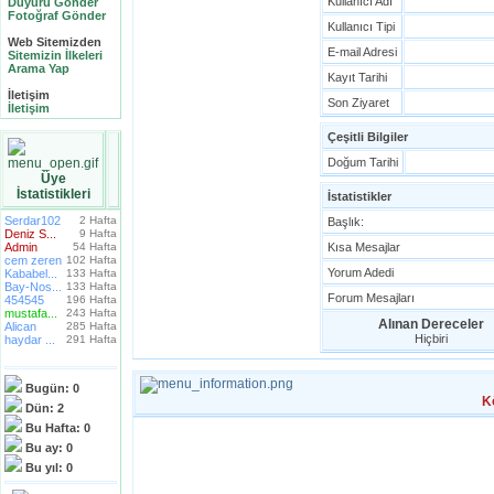
Kullanıcı Adı
Duyuru Gönder
Fotoğraf Gönder
Kullanıcı Tipi
Web Sitemizden
E-mail Adresi
Sitemizin İlkeleri
Arama Yap
Kayıt Tarihi
İletişim
Son Ziyaret
İletişim
Çeşitli Bilgiler
Doğum Tarihi
Üye
İstatistikleri
İstatistikler
Serdar102
2 Hafta
Başlık:
Deniz S...
9 Hafta
Admin
54 Hafta
Kısa Mesajlar
cem zeren
102 Hafta
Yorum Adedi
Kababel...
133 Hafta
Bay-Nos...
133 Hafta
Forum Mesajları
454545
196 Hafta
mustafa...
243 Hafta
Alınan Dereceler
Alican
285 Hafta
Hiçbiri
haydar ...
291 Hafta
Bugün:
0
K
Dün:
2
Bu Hafta:
0
Bu ay:
0
Bu yıl:
0