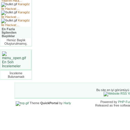
Yıldırım Hika...
Karagöz
İle Hacivat:...
Karagöz
İle Hacivat:...
Karagöz
İle Hacivat:...
En Fazla
İlgilenilen
Başlıklar
Henüz Başlık
Oluşturulmamış.
En Son
İncelemeler
İnceleme
Bulunamadı
Bu site en iyi görüntüyü
Powered by
PHP-Fu
Theme
QuickPortal
by
Harly
Released as free softwa