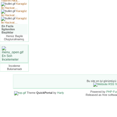
Yıldırım Hika...
Karagöz
İle Hacivat:...
Karagöz
İle Hacivat:...
Karagöz
İle Hacivat:...
En Fazla
İlgilenilen
Başlıklar
Henüz Başlık
Oluşturulmamış.
En Son
İncelemeler
İnceleme
Bulunamadı
Bu site en iyi görüntüyü
Powered by
PHP-Fu
Theme
QuickPortal
by
Harly
Released as free softwa