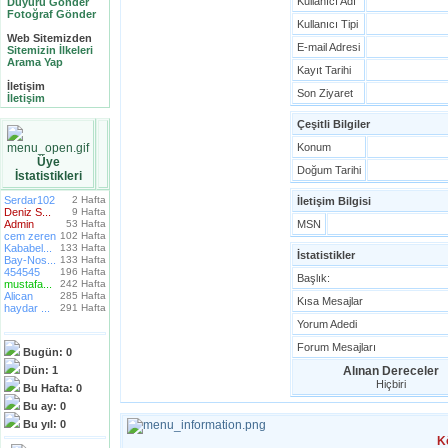
Kullanıcı Adı
Duyuru Gönder
Fotoğraf Gönder
Kullanıcı Tipi
Web Sitemizden
E-mail Adresi
Sitemizin İlkeleri
Arama Yap
Kayıt Tarihi
İletişim
Son Ziyaret
İletişim
Çeşitli Bilgiler
Konum
Üye
Doğum Tarihi
İstatistikleri
Serdar102
2 Hafta
İletişim Bilgisi
Deniz S...
9 Hafta
Admin
53 Hafta
MSN
cem zeren
102 Hafta
Kababel...
133 Hafta
İstatistikler
Bay-Nos...
133 Hafta
454545
196 Hafta
Başlık:
mustafa...
242 Hafta
Alican
285 Hafta
Kısa Mesajlar
haydar ...
291 Hafta
Yorum Adedi
Forum Mesajları
Bugün:
0
Dün:
1
Alınan Dereceler
Hiçbiri
Bu Hafta:
0
Bu ay:
0
Bu yıl:
0
K