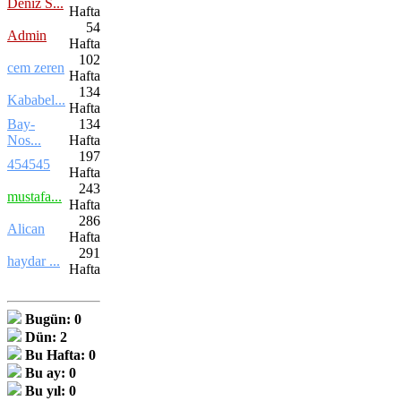
Deniz S...
Hafta
54
Admin
Hafta
102
cem zeren
Hafta
134
Kababel...
Hafta
Bay-
134
Nos...
Hafta
197
454545
Hafta
243
mustafa...
Hafta
286
Alican
Hafta
291
haydar ...
Hafta
Bugün:
0
Dün:
2
Bu Hafta:
0
Bu ay:
0
Bu yıl:
0