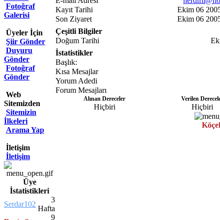
E-mail Adresi
herdifli@h
Fotoğraf
Kayıt Tarihi
Ekim 06 2005
Galerisi
Son Ziyaret
Ekim 06 2005
Çeşitli Bilgiler
Üyeler İçin
Doğum Tarihi
Ek
Şiir Gönder
Duyuru
İstatistikler
Gönder
Başlık:
Fotoğraf
Kısa Mesajlar
Gönder
Yorum Adedi
Forum Mesajları
Web
Alınan Dereceler
Verilen Derecel
Sitemizden
Hiçbiri
Hiçbiri
Sitemizin
İlkeleri
Köçe
Arama Yap
İletişim
İletişim
Üye
İstatistikleri
3
Serdar102
Hafta
9