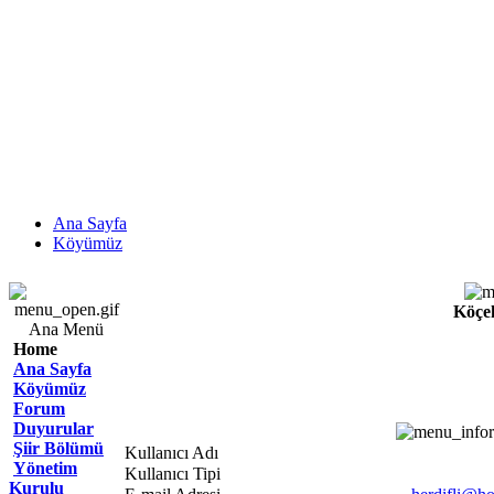
Ana Sayfa
Köyümüz
Köçe
Ana Menü
Home
Ana Sayfa
Köyümüz
Forum
Duyurular
Şiir Bölümü
Kullanıcı Adı
Yönetim
Kullanıcı Tipi
Kurulu