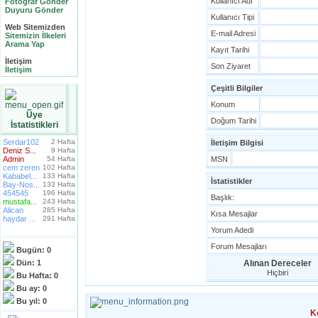
Kullanıcı Adı
Fotoğraf Gönder
Duyuru Gönder
Kullanıcı Tipi
Web Sitemizden
E-mail Adresi
Sitemizin İlkeleri
Arama Yap
Kayıt Tarihi
İletişim
Son Ziyaret
İletişim
Çeşitli Bilgiler
Konum
Üye
Doğum Tarihi
İstatistikleri
Serdar102
2 Hafta
İletişim Bilgisi
Deniz S...
9 Hafta
Admin
54 Hafta
MSN
cem zeren
102 Hafta
Kababel...
133 Hafta
İstatistikler
Bay-Nos...
133 Hafta
454545
196 Hafta
Başlık:
mustafa...
243 Hafta
Alican
285 Hafta
Kısa Mesajlar
haydar ...
291 Hafta
Yorum Adedi
Forum Mesajları
Bugün:
0
Dün:
1
Alınan Dereceler
Hiçbiri
Bu Hafta:
0
Bu ay:
0
Bu yıl:
0
K