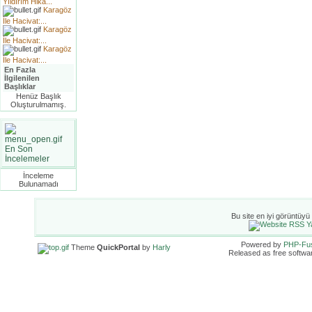
Yıldırım Hika...
Karagöz
İle Hacivat:...
Karagöz
İle Hacivat:...
Karagöz
İle Hacivat:...
En Fazla
İlgilenilen
Başlıklar
Henüz Başlık
Oluşturulmamış.
En Son
İncelemeler
İnceleme
Bulunamadı
Bu site en iyi görüntüyü
Powered by
PHP-Fu
Theme
QuickPortal
by
Harly
Released as free softwa