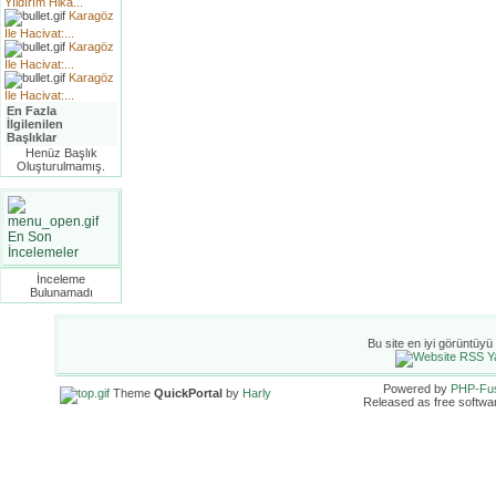
Yıldırım Hika...
Karagöz
İle Hacivat:...
Karagöz
İle Hacivat:...
Karagöz
İle Hacivat:...
En Fazla
İlgilenilen
Başlıklar
Henüz Başlık
Oluşturulmamış.
En Son
İncelemeler
İnceleme
Bulunamadı
Bu site en iyi görüntüyü
Powered by
PHP-Fu
Theme
QuickPortal
by
Harly
Released as free softwa