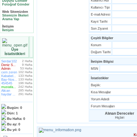
Kullanıcı Adı
Duyuru Gönder
Fotoğraf Gönder
Kullanıcı Tipi
Web Sitemizden
E-mail Adresi
Sitemizin İlkeleri
Arama Yap
Kayıt Tarihi
İletişim
Son Ziyaret
İletişim
Çeşitli Bilgiler
Konum
Üye
Doğum Tarihi
İstatistikleri
Serdar102
2 Hafta
İletişim Bilgisi
Deniz S...
9 Hafta
Admin
53 Hafta
MSN
cem zeren
102 Hafta
Kababel...
133 Hafta
İstatistikler
Bay-Nos...
133 Hafta
454545
196 Hafta
Başlık:
mustafa...
242 Hafta
Alican
285 Hafta
Kısa Mesajlar
haydar ...
291 Hafta
Yorum Adedi
Forum Mesajları
Bugün:
0
Dün:
1
Alınan Dereceler
Hiçbiri
Bu Hafta:
0
Bu ay:
0
Bu yıl:
0
K