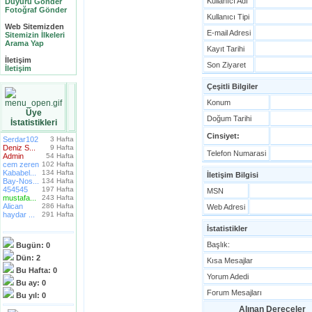
Kullanıcı Adı
Duyuru Gönder
Fotoğraf Gönder
Kullanıcı Tipi
Web Sitemizden
E-mail Adresi
Sitemizin İlkeleri
Arama Yap
Kayıt Tarihi
İletişim
Son Ziyaret
İletişim
Çeşitli Bilgiler
Konum
Üye
Doğum Tarihi
İstatistikleri
Cinsiyet:
Serdar102
3 Hafta
Deniz S...
9 Hafta
Telefon Numarasi
Admin
54 Hafta
cem zeren
102 Hafta
Kababel...
134 Hafta
İletişim Bilgisi
Bay-Nos...
134 Hafta
454545
197 Hafta
MSN
mustafa...
243 Hafta
Alican
286 Hafta
Web Adresi
haydar ...
291 Hafta
İstatistikler
Başlık:
Bugün:
0
Dün:
2
Kısa Mesajlar
Bu Hafta:
0
Yorum Adedi
Bu ay:
0
Forum Mesajları
Bu yıl:
0
Alınan Dereceler