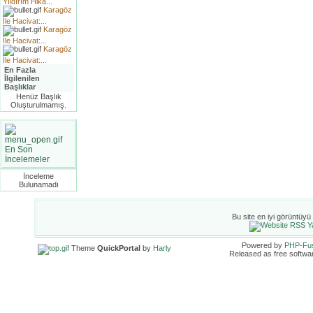
Yıldırım Hika...
Karagöz
İle Hacivat:...
Karagöz
İle Hacivat:...
Karagöz
İle Hacivat:...
En Fazla
İlgilenilen
Başlıklar
Henüz Başlık
Oluşturulmamış.
En Son
İncelemeler
İnceleme
Bulunamadı
Bu site en iyi görüntüyü
Powered by
PHP-Fu
Theme
QuickPortal
by
Harly
Released as free softwa