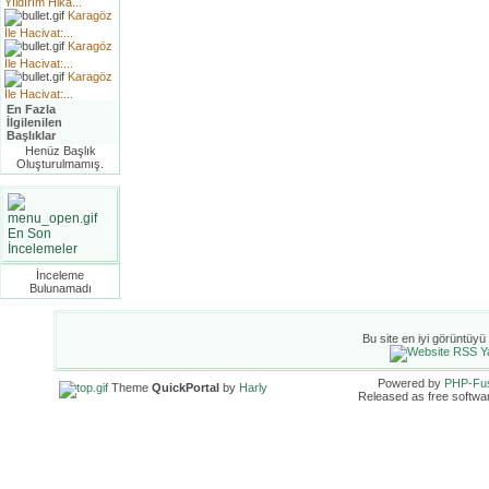
Yıldırım Hika...
Karagöz
İle Hacivat:...
Karagöz
İle Hacivat:...
Karagöz
İle Hacivat:...
En Fazla
İlgilenilen
Başlıklar
Henüz Başlık
Oluşturulmamış.
En Son
İncelemeler
İnceleme
Bulunamadı
Bu site en iyi görüntüyü
Powered by
PHP-Fu
Theme
QuickPortal
by
Harly
Released as free softwa