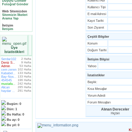
Kullanıcı Adı
Duyuru Gönder
Fotoğraf Gönder
Kullanıcı Tipi
Web Sitemizden
E-mail Adresi
Sitemizin İlkeleri
Arama Yap
Kayıt Tarihi
İletişim
Son Ziyaret
İletişim
Çeşitli Bilgiler
Konum
Üye
Doğum Tarihi
İstatistikleri
Serdar102
2 Hafta
İletişim Bilgisi
Deniz S...
9 Hafta
Admin
53 Hafta
Yahoo
cem zeren
102 Hafta
Kababel...
133 Hafta
İstatistikler
Bay-Nos...
133 Hafta
454545
196 Hafta
Başlık:
mustafa...
242 Hafta
Alican
285 Hafta
Kısa Mesajlar
haydar ...
291 Hafta
Yorum Adedi
Forum Mesajları
Bugün:
0
Dün:
1
Alınan Dereceler
Hiçbiri
Bu Hafta:
0
Bu ay:
0
Bu yıl:
0
K