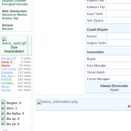
Kullanıcı Adı
Duyuru Gönder
Fotoğraf Gönder
Kullanıcı Tipi
Web Sitemizden
Kayıt Tarihi
Sitemizin İlkeleri
Arama Yap
Son Ziyaret
İletişim
İletişim
Çeşitli Bilgiler
Konum
Doğum Tarihi
Üye
İstatistikleri
İstatistikler
Serdar102
2 Hafta
Başlık:
Deniz S...
9 Hafta
Admin
54 Hafta
Kısa Mesajlar
cem zeren
102 Hafta
Yorum Adedi
Kababel...
133 Hafta
Bay-Nos...
133 Hafta
Forum Mesajları
454545
196 Hafta
mustafa...
243 Hafta
Alınan Dereceler
Alican
285 Hafta
Hiçbiri
haydar ...
291 Hafta
Bugün:
0
K
Dün:
1
Bu Hafta:
0
Bu ay:
0
Bu yıl:
0