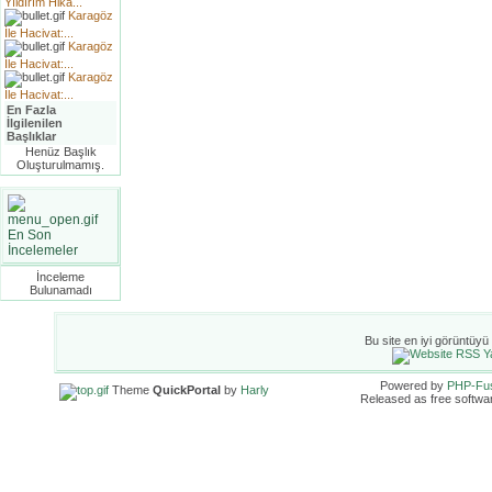
Yıldırım Hika...
Karagöz
İle Hacivat:...
Karagöz
İle Hacivat:...
Karagöz
İle Hacivat:...
En Fazla
İlgilenilen
Başlıklar
Henüz Başlık
Oluşturulmamış.
En Son
İncelemeler
İnceleme
Bulunamadı
Bu site en iyi görüntüyü
Powered by
PHP-Fu
Theme
QuickPortal
by
Harly
Released as free softwa