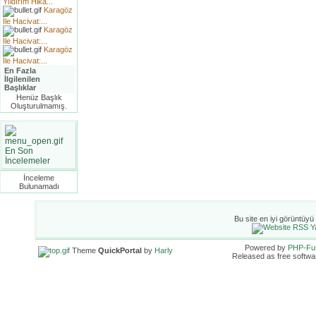
Yıldırım Hika...
Karagöz
İle Hacivat:...
Karagöz
İle Hacivat:...
Karagöz
İle Hacivat:...
En Fazla
İlgilenilen
Başlıklar
Henüz Başlık
Oluşturulmamış.
En Son
İncelemeler
İnceleme
Bulunamadı
Bu site en iyi görüntüyü
Powered by
PHP-Fu
Theme
QuickPortal
by
Harly
Released as free softwa