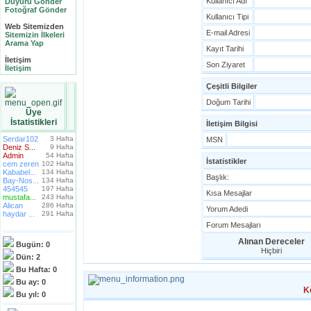
Kullanıcı Adı
Duyuru Gönder
Fotoğraf Gönder
Kullanıcı Tipi
Web Sitemizden
E-mail Adresi
Sitemizin İlkeleri
Arama Yap
Kayıt Tarihi
İletişim
Son Ziyaret
İletişim
Çeşitli Bilgiler
Doğum Tarihi
Üye
İstatistikleri
İletişim Bilgisi
Serdar102
3 Hafta
MSN
Deniz S...
9 Hafta
Admin
54 Hafta
İstatistikler
cem zeren
102 Hafta
Kababel...
134 Hafta
Başlık:
Bay-Nos...
134 Hafta
454545
197 Hafta
Kısa Mesajlar
mustafa...
243 Hafta
Alican
286 Hafta
Yorum Adedi
haydar ...
291 Hafta
Forum Mesajları
Alınan Dereceler
Bugün:
0
Hiçbiri
Dün:
2
Bu Hafta:
0
Bu ay:
0
K
Bu yıl:
0