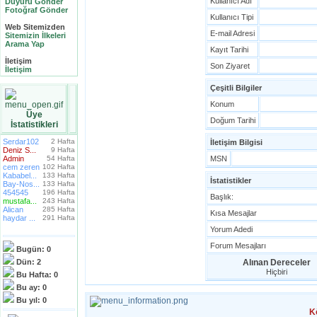
Kullanıcı Adı
Duyuru Gönder
Fotoğraf Gönder
Kullanıcı Tipi
Web Sitemizden
E-mail Adresi
Sitemizin İlkeleri
Arama Yap
Kayıt Tarihi
İletişim
Son Ziyaret
İletişim
Çeşitli Bilgiler
Konum
Üye
Doğum Tarihi
İstatistikleri
Serdar102
2 Hafta
İletişim Bilgisi
Deniz S...
9 Hafta
Admin
54 Hafta
MSN
cem zeren
102 Hafta
Kababel...
133 Hafta
İstatistikler
Bay-Nos...
133 Hafta
454545
196 Hafta
Başlık:
mustafa...
243 Hafta
Alican
285 Hafta
Kısa Mesajlar
haydar ...
291 Hafta
Yorum Adedi
Forum Mesajları
Bugün:
0
Dün:
2
Alınan Dereceler
Hiçbiri
Bu Hafta:
0
Bu ay:
0
Bu yıl:
0
K