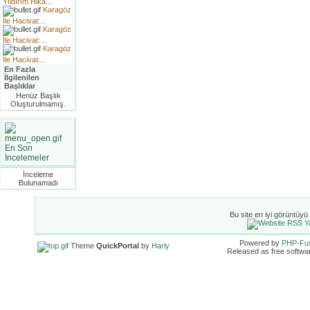
Yıldırım Hika...
Karagöz
İle Hacivat:...
Karagöz
İle Hacivat:...
Karagöz
İle Hacivat:...
En Fazla
İlgilenilen
Başlıklar
Henüz Başlık
Oluşturulmamış.
En Son
İncelemeler
İnceleme
Bulunamadı
Bu site en iyi görüntüyü
Powered by
PHP-Fu
Theme
QuickPortal
by
Harly
Released as free softwa