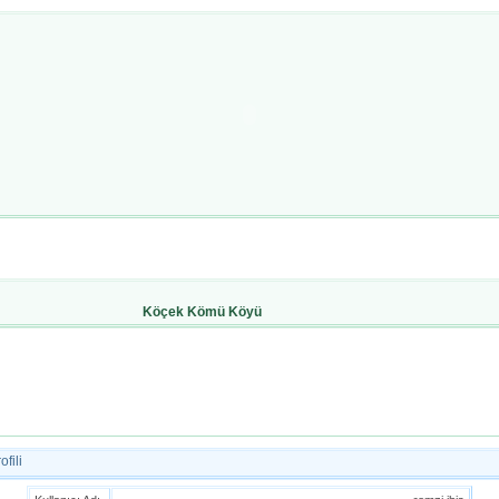
Köçek Kömü Köyü
fili