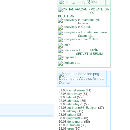
Şiirler
»
POLATLI DA
TOZ
BULUTLARI
»
Imam huseyin
turbesi
»
Kerbela
»
Turnalar Yavrulara
Selam sö...
»
Köye Özlem
»
..
»
TEK ELİMDİR
SERVETİM BENİM
»
..
»
...
Doğumgünü Ağustos Ayında
Olanlar
01.08
cemal zeran
(41)
02.08
ibrahim ay
(51)
02.08
ahmet
(55)
02.08
ahmetay
(55)
02.08
ahmetay71
(55)
04.08
zulfikarim66_Ezgican
(37)
05.08
alevay
(45)
08.08
ethem
(38)
08.08
yagmur86
(40)
10.08
done murat
(50)
12.08
Ultraslan
(39)
13.08
eren
(30)