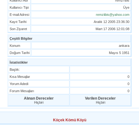
Kullanıcı Adı
remzi ibis
Kullanıcı Tipi
Üye
E-mail Adresi
remziibis@yahoo.com
Kayıt Tarihi
Aralık 12 2005 23:36:30
Son Ziyaret
Mart 17 2006 12:01:08
Çeşitli Bilgiler
Konum
ankara
Doğum Tarihi
Mayıs 5 1951
İstatistikler
Başlık:
Kısa Mesajlar
0
Yorum Adedi
0
Forum Mesajları
0
Alınan Dereceler
Verilen Dereceler
Hiçbiri
Hiçbiri
Köçek Kömü Köyü