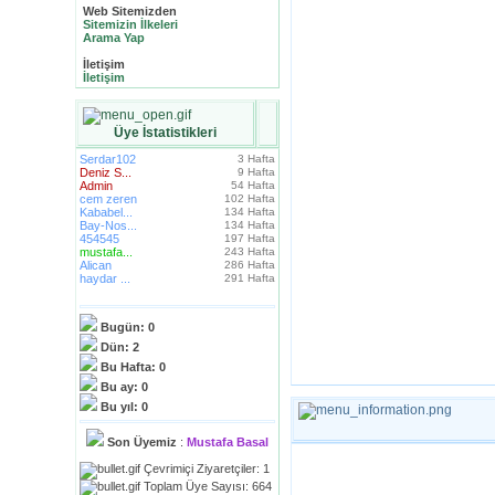
Web Sitemizden
Sitemizin İlkeleri
Arama Yap
İletişim
İletişim
Üye İstatistikleri
Serdar102
3 Hafta
Deniz S...
9 Hafta
Admin
54 Hafta
cem zeren
102 Hafta
Kababel...
134 Hafta
Bay-Nos...
134 Hafta
454545
197 Hafta
mustafa...
243 Hafta
Alican
286 Hafta
haydar ...
291 Hafta
Bugün:
0
Dün:
2
Bu Hafta:
0
Bu ay:
0
Bu yıl:
0
Son Üyemiz
:
Mustafa Basal
Çevrimiçi Ziyaretçiler: 1
Toplam Üye Sayısı: 664