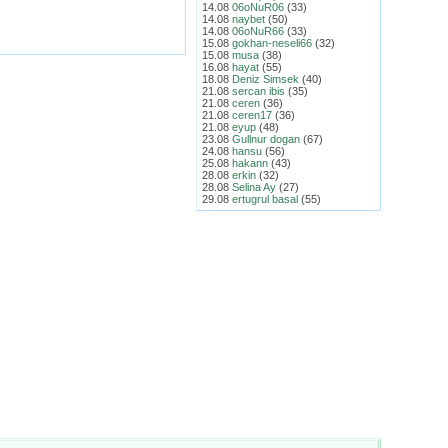
14.08
06oNuR06
(33)
14.08
naybet
(50)
14.08
06oNuR66
(33)
15.08
gokhan-neseli66
(32)
15.08
musa
(38)
16.08
hayat
(55)
18.08
Deniz Simsek
(40)
21.08
sercan ibis
(35)
21.08
ceren
(36)
21.08
ceren17
(36)
21.08
eyup
(48)
23.08
Gullnur dogan
(67)
24.08
hansu
(56)
25.08
hakann
(43)
28.08
erkin
(32)
28.08
Selina Ay
(27)
29.08
ertugrul basal
(55)