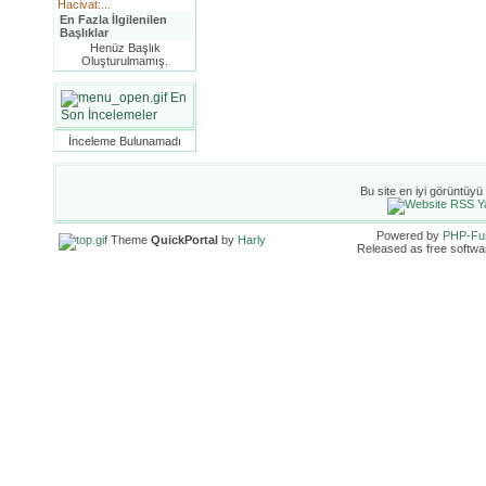
Hacivat:...
En Fazla İlgilenilen
Başlıklar
Henüz Başlık
Oluşturulmamış.
En
Son İncelemeler
İnceleme Bulunamadı
Bu site en iyi görüntüyü
Powered by
PHP-Fu
Theme
QuickPortal
by
Harly
Released as free softwa