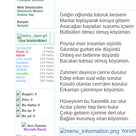
Fotoğraf Gönder
Web Sitemizden
Sitemizin İlkeleri
Gılığın oğlunda tuturuk kessem
Arama Yap
Mantar toplayarak koruya gitsem
İletişim
Asacağan kayadan suyumu içsem
İletişim
Bülbülleri ötmez olmuş köyümün.
Üye İstatistikleri
Poyraz eser insanları üşürdü
Serdar102
3 Hafta
Sıkıntılar gurbet ele düşürdü
Deniz S...
9 Hafta
Onbeş evi birbirine düşürdü
Admin
54 Hafta
cem zeren
102 Hafta
Bacaları tutmaz olmuş köyümün.
Kababel...
134 Hafta
Bay-Nos...
134 Hafta
454545
197 Hafta
Zahmeri deyince cem'e durulur
mustafa...
243 Hafta
Alican
286 Hafta
Edep erkan sual edip sorulur
haydar ...
292 Hafta
Küsülü olanlar cem'den kovulur
Erkanları çalınmıyor köyümün.
Bugün:
0
Dün:
3
Hüseyinim bu hasretlik zor olur
Bu Hafta:
0
Acılar çileler hep beni bulur
Bu ay:
0
Çekip getsem içerime dert olur
Bu yıl:
0
Bağları kurumuş viran köyümün.
Son Üyemiz
:
Mustafa Basal
Yoru