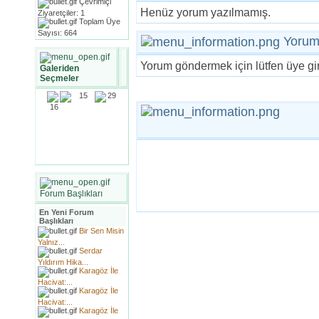
Çevrimiçi
Henüz yorum yazılmamış.
Ziyaretçiler: 1
Toplam Üye
Sayısı: 664
Yorum
Yorum göndermek için lütfen üye gir
Galeriden
Seçmeler
Forum Başlıkları
En Yeni Forum
Başlıkları
Bir Sen Misin
Yalnız...
Serdar
Yıldırım Hika...
Karagöz İle
Hacivat:...
Karagöz İle
Hacivat:...
Karagöz İle