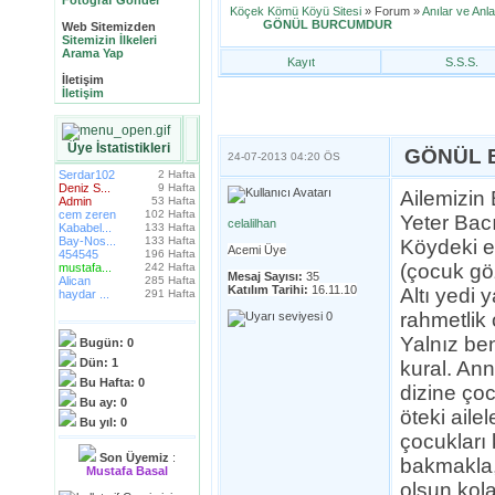
Fotoğraf Gönder
Köçek Kömü Köyü Sitesi
» Forum »
Anılar ve Anla
GÖNÜL BURCUMDUR
Web Sitemizden
Sitemizin İlkeleri
Arama Yap
Kayıt
S.S.S.
İletişim
İletişim
Üye İstatistikleri
GÖNÜL 
24-07-2013
04:20 ÖS
Serdar102
2 Hafta
Deniz S...
9 Hafta
Ailemizin
Admin
53 Hafta
cem zeren
102 Hafta
Yeter Bac
celalilhan
Kababel...
133 Hafta
Bay-Nos...
133 Hafta
Köydeki e
Acemi Üye
454545
196 Hafta
(çocuk gö
mustafa...
242 Hafta
Mesaj Sayısı:
35
Alican
285 Hafta
Katılım Tarihi:
16.11.10
Altı yedi 
haydar ...
291 Hafta
rahmetlik
Yalnız ben
Bugün:
0
Dün:
1
kural. Ann
Bu Hafta:
0
dizine ço
Bu ay:
0
öteki aile
Bu yıl:
0
çocukları
Son Üyemiz
:
bakmakla, 
Mustafa Basal
olsun kol