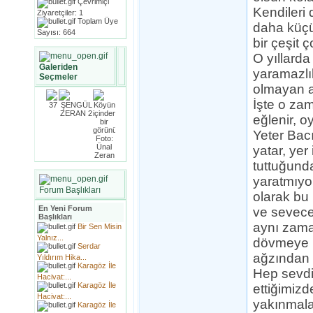
Çevrimiçi
Kendileri 
Ziyaretçiler: 1
Toplam Üye
daha küçü
Sayısı: 664
bir çeşit ç
O yıllard
Galeriden
yaramazlı
Seçmeler
olmayan an
İşte o zam
eğlenir, o
Yeter Bacı
yatar, yer
tuttuğund
yaratmıyor
Forum Başlıkları
olarak bu 
En Yeni Forum
ve sevece
Başlıkları
aynı zama
Bir Sen Misin
Yalnız...
dövmeye mi
Serdar
ağzından a
Yıldırım Hika...
Karagöz İle
Hep sevdik
Hacivat:...
Karagöz İle
ettiğimiz
Hacivat:...
yakınmalar
Karagöz İle