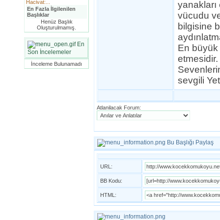
Hacivat:...
yanakları 
En Fazla İlgilenilen
vücudu ve 
Başlıklar
Henüz Başlık
bilgisine
Oluşturulmamış.
aydınlatma
En
En büyük a
Son İncelemeler
etmesidir.
İnceleme Bulunamadı
Sevenlerin
sevgili Ye
Atlanilacak Forum:
Bu Başlığı Paylaş
URL:
BB Kodu:
HTML: