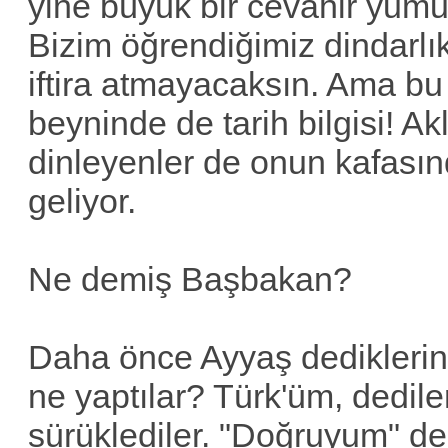
yine büyük bir cevahir yumu
Bizim öğrendiğimiz dindarl
iftira atmayacaksın. Ama bu
beyninde de tarih bilgisi! A
dinleyenler de onun kafasın
geliyor.
Ne demiş Başbakan?
Daha önce Ayyaş dediklerin
ne yaptılar? Türk'üm, dediler
sürüklediler. "Doğruyum" ded