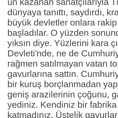
ün kazanan sanatçılarıyla Tü
dünyaya tanıttı, saydırdı, kr
büyük devletler onlara raki
başladılar. O yüzden sonund
yıksın diye. Yüzlerini kara
Devleti'nde, ne de Cumhuriy
rağmen satılmayan vatan top
gavurlarına sattın. Cumhuriy
bir kuruş borçlanmadan yapı
geniş arazilerinin çoğunu, g
yediniz. Kendiniz bir fabrik
katmadınız. Üstelik gavurlarl