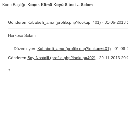
Konu Başlığı:
Köçek Kömü Köyü Sitesi :: Selam
Gönderen
Kababelli_ama
- 31-05-2013 
Herkese Selam
Düzenleyen:
Kababelli_ama
- 01-06-
Gönderen
Bay-Nostalji
- 29-11-2013 20:
?